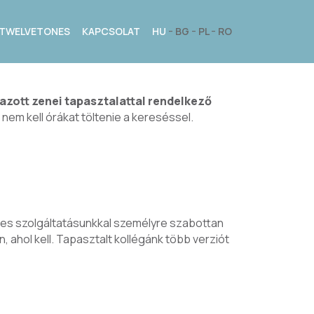
TWELVETONES
KAPCSOLAT
HU
BG
PL
RO
azott zenei tapasztalattal rendelkező
 nem kell órákat töltenie a kereséssel.
nes szolgáltatásunkkal személyre szabottan
 ahol kell. Tapasztalt kollégánk több verziót