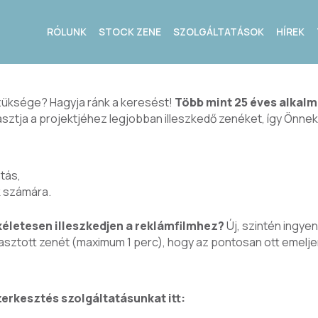
RÓLUNK
STOCK ZENE
SZOLGÁLTATÁSOK
HÍREK
züksége? Hagyja ránk a keresést!
Több mint 25 éves alkalm
lasztja a projektjéhez legjobban illeszkedő zenéket, így Önnek
tás,
k számára.
kéletesen illeszkedjen a reklámfilmhez?
Új, szintén ingye
asztott zenét (maximum 1 perc), hogy az pontosan ott emeljen,
erkesztés szolgáltatásunkat itt: