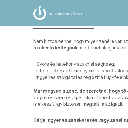
ZENEKERESÉS
Nem biztos benne, hogy milyen zenére van s
szakértő kollégánk
adott brief alapján kivá
Gyors és hatékony szakmai segítség,
Kifejezetten az Ön igényeire szabott váloga
Ingyenes szolgáltatás regisztrált ügyfelein
Már megvan a zene, de szeretné, hogy tö
vágjuk és szerkesztjük reklámfilmekhez a vál
is elkészít, így biztosan megtalálja az igazit.
Kérje ingyenes zenekeresés vagy zenei sz