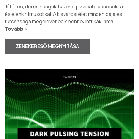
Játékos, derűs hangulatú zene pizzicato vonósokkal
és élénk ritmusokkal. A kisvárosi élet minden bája és
furcsasága megelevenedik benne: intrikák, ama
...
Tovább »
ZENEKERESŐ MEGNYITÁSA