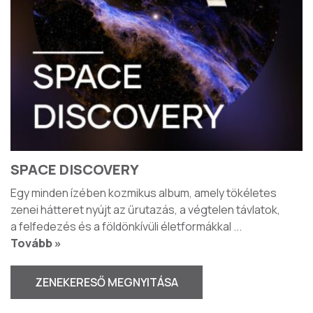
SPACE DISCOVERY
Egy minden ízében kozmikus album, amely tökéletes
zenei hátteret nyújt az űrutazás, a végtelen távlatok,
a felfedezés és a földönkívüli életformákkal
...
Tovább »
ZENEKERESŐ MEGNYITÁSA