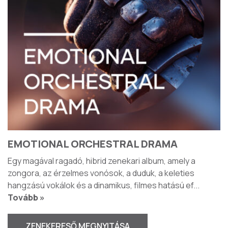
EMOTIONAL ORCHESTRAL DRAMA
Egy magával ragadó, hibrid zenekari album, amely a
zongora, az érzelmes vonósok, a duduk, a keleties
hangzású vokálok és a dinamikus, filmes hatású ef
...
Tovább »
ZENEKERESŐ MEGNYITÁSA